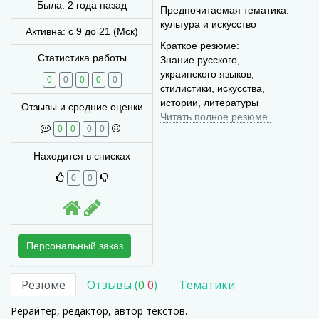
Была:
2 года назад
Предпочитаемая тематика:
культура и искусство
Активна: с 9 до 21 (Мск)
Краткое резюме:
Статистика работы
Знание русского,
украинского языков,
0
0
0
0
0
стилистики, искусства,
истории, литературы
Отзывы и средние оценки
Читать полное резюме.
0
0
0
0
Находится в списках
0
0
Персональный заказ
Резюме
Отзывы (
0
0
)
Тематики
Рерайтер, редактор, автор текстов.