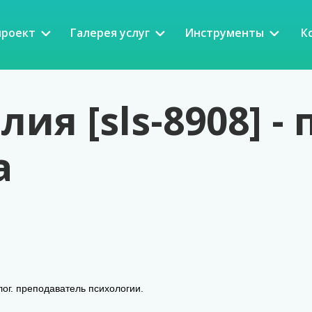
проект
Галерея услуг
Инструменты
К
ия [sls-8908] -
а
ог. преподаватель психологии.