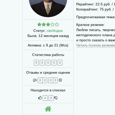
Рерайтинг: 22.5 руб. / 
Копирайтинг: 75 руб. /
Предпочитаемая темат
Краткое резюме:
Люблю писать, творчес
Статус:
свободна
методического плана 
Была:
12 месяцев назад
и просто сказать о ва
Активна: с 9 до 21 (Мск)
Читать полное резюме
Статистика работы
0
0
0
0
0
Отзывы и средние оценки
0
0
0
0
Находится в списках
4
0