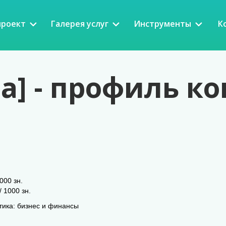
проект
Галерея услуг
Инструменты
К
ia] - профиль 
000 зн.
/ 1000 зн.
ика: бизнес и финансы