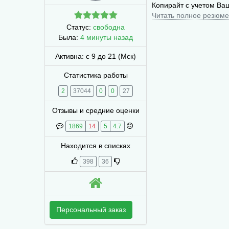
Копирайт с учетом Ва
Читать полное резюме
Статус:
свободна
Была:
4 минуты назад
Активна: с 9 до 21 (Мск)
Статистика работы
2
37044
0
0
27
Отзывы и средние оценки
1869
14
5
4.7
Находится в списках
398
36
Персональный заказ