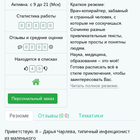
Активна: с 9 до 21 (Мск)
Краткое резюме:
Врач-копирайтер, забавный
Статистика работы
и странный человек, с
которым не соскучишься.
0
0
0
0
0
Сочиняю разные
привлекательные тексты,
Отзывы и средние оценки
которые просты и понятны
0
0
0
0
людям.
Наука, медицина,
Находится в списках
образование – это моё!
Готова расписать всё в
4
0
стиле приключения, чтобы
заинтересовать Вас.
Читать полное резюме.
Персональный заказ
Резюме
Отзывы (
0
0
)
Тематики
Приветствую. Я – Дарья Чарлева, типичный инфекционист
из маленького