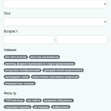
Пол
Возраст
-
Навыки
бог метатегов
мастер заголовков
умелец форматирования и структурирования
искусник изображений
джедай email-маркетинга
президент smm
властелин ключевых запросов
повелитель ссылок
Фильтр
ТОП месяца
на сайте
недавно общались
хорошие оценки
активные
избранные