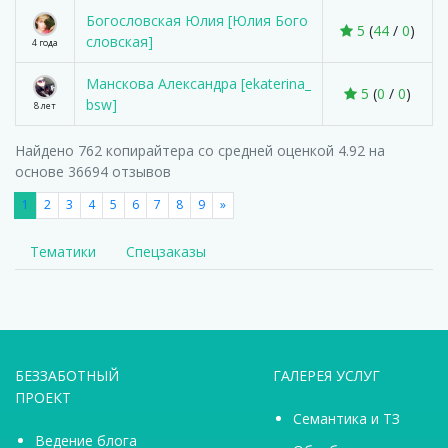
Богословская Юлия [Юлия Бого
5
(
44
/
0
)
словская]
4 года
Манскова Александра [ekaterina_
5
(
0
/
0
)
bsw]
8 лет
Найдено
762
копирайтера со средней оценкой 4.92 на
основе 36694 отзывов
1
2
3
4
5
6
7
8
9
»
Тематики
Спецзаказы
БЕЗЗАБОТНЫЙ
ГАЛЕРЕЯ УСЛУГ
ПРОЕКТ
Семантика и ТЗ
Ведение блога