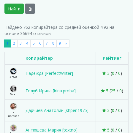
Найти
Найдено
762
копирайтера со средней оценкой 4.92 на
основе 36694 отзывов
1
2
3
4
5
6
7
8
9
»
Копирайтер
Рейтинг
Надежда [PerfectWriter]
3
(
0
/
0
)
3 года
Голуб Ирина [irina.proba]
5
(
25
/
0
)
5 лет
Дарчиев Анатолий [shpen1975]
3
(
0
/
0
)
7
месяцев
Антюшева Мария [textno]
5
(
0
/
0
)