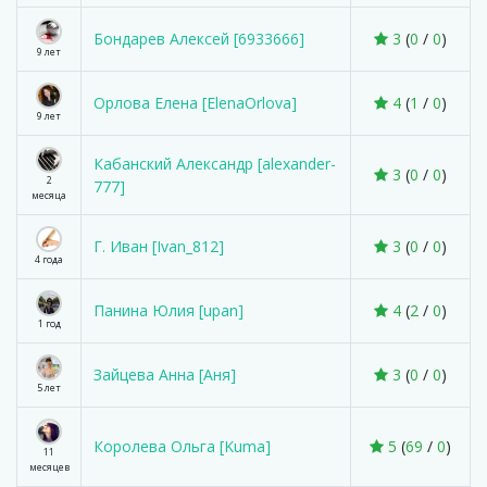
Бондарев Алексей [6933666]
3
(
0
/
0
)
9 лет
Орлова Елена [ElenaOrlova]
4
(
1
/
0
)
9 лет
Кабанский Александр [alexander-
3
(
0
/
0
)
2
777]
месяца
Г. Иван [Ivan_812]
3
(
0
/
0
)
4 года
Панина Юлия [upan]
4
(
2
/
0
)
1 год
Зайцева Анна [Аня]
3
(
0
/
0
)
5 лет
Королева Ольга [Kuma]
5
(
69
/
0
)
11
месяцев