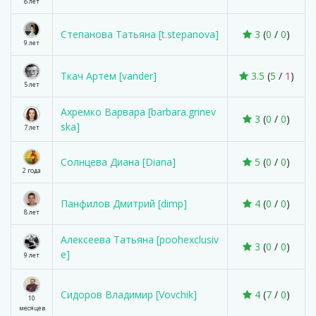
8 лет
Степанова Татьяна [t.stepanova]
3
(
0
/
0
)
9 лет
Ткач Артем [vander]
3.5
(
5
/
1
)
5 лет
Ахремко Варвара [barbara.grinev
3
(
0
/
0
)
ska]
7 лет
Солнцева Диана [Diana]
5
(
0
/
0
)
2 года
Панфилов Дмитрий [dimp]
4
(
0
/
0
)
8 лет
Алексеева Татьяна [poohexclusiv
3
(
0
/
0
)
e]
9 лет
Сидоров Владимир [Vovchik]
4
(
7
/
0
)
10
месяцев