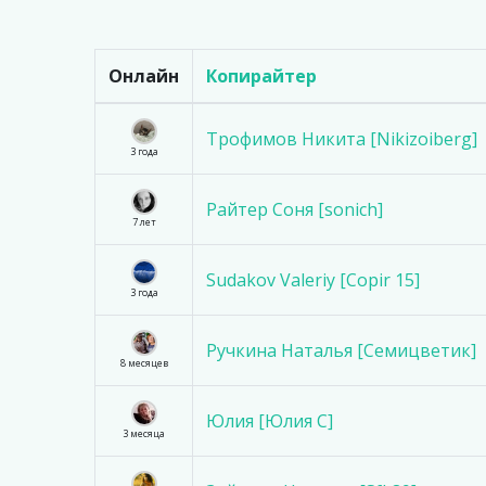
Онлайн
Копирайтер
Трофимов Никита [Nikizoiberg]
3 года
Райтер Соня [sonich]
7 лет
Sudakov Valeriy [Copir 15]
3 года
Ручкина Наталья [Семицветик]
8 месяцев
Юлия [Юлия С]
3 месяца