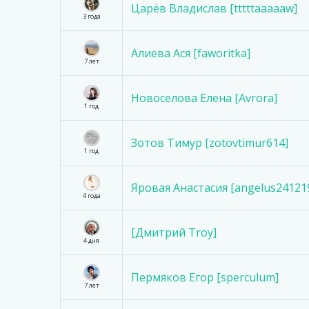
Царёв Владислав [tttttaaaaaw]
3 года
Алиева Ася [faworitka]
7 лет
Новоселова Елена [Avrora]
1 год
Зотов Тимур [zotovtimur614]
1 год
Яровая Анастасия [angelus24121
4 года
[Дмитрий Troy]
4 дня
Пермяков Егор [sperculum]
7 лет