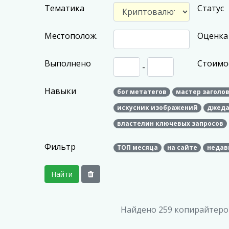
Тематика
Статус
Местополож.
Оценка 
Выполнено
Стоимо
-
Навыки
бог метатегов
мастер заголо
искусник изображений
джеда
властелин ключевых запросов
Фильтр
ТОП месяца
на сайте
недав
Найти
Найдено
259
копирайтеров