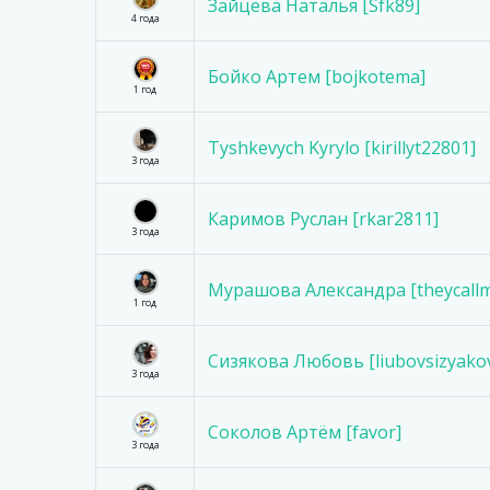
Зайцева Наталья [Sfk89]
4 года
Бойко Артем [bojkotema]
1 год
Tyshkevych Kyrylo [kirillyt22801]
3 года
Каримов Руслан [rkar2811]
3 года
Мурашова Александра [theycall
1 год
Сизякова Любовь [liubovsizyako
3 года
Соколов Артём [favor]
3 года