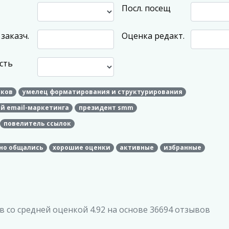
Посл. посещ
заказч.
Оценка редакт.
сть
вков
умелец форматирования и структурирования
й email-маркетинга
президент smm
повелитель ссылок
но общались
хорошие оценки
активные
избранные
 со средней оценкой 4.92 на основе 36694 отзывов