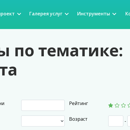
проект
Галерея услуг
Инструменты
К
 по тематике:
та
ни
Рейтинг
Возраст
-