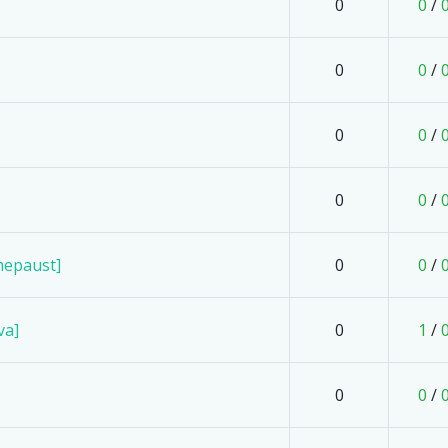
0
0
/
0
0
/
0
0
/
0
0
/
mepaust]
0
0
/
va]
0
1
/
0
0
/