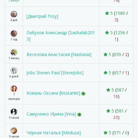
14
)
7 минут
5
(
1580
/
[Дмитрий Troy]
3
)
4 дня
Лабузов Александр [Sashalab201
5
(
1256
/
3]
1
)
1 год
Веселова Анастасия [Nastasia]
5
(
659
/
2
)
1 месяц
Jobs Steven Paul [SteveJobs]
5
(
657
/
1
)
6 дней
5
(
587
/
Коваль Оксана [kisstarlet]
1
7
16
)
месяцев
5
(
581
/
Самусенко Ирина [Irina]
2
23
)
5 часов
Чёрная Наталья [Meduza]
5
(
571
/
0
)
5 часов