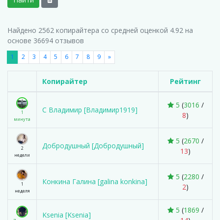
Найдено
2562
копирайтера со средней оценкой 4.92 на
основе 36694 отзывов
1
2
3
4
5
6
7
8
9
»
Копирайтер
Рейтинг
5
(
3016
/
С Владимир [Владимир1919]
1
8
)
минута
5
(
2670
/
Добродушный [Добродушный]
2
13
)
недели
5
(
2280
/
Конкина Галина [galina konkina]
1
2
)
неделя
5
(
1869
/
Ksenia [Ksenia]