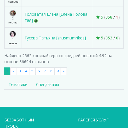
месяцев
Головатая Елена [Елена Голова
5
(
358
/
1
)
2
тая]
2
месяца
Гусева Татьяна [snusmumrikos]
5
(
353
/
0
)
1
неделя
Найдено
2562
копирайтера со средней оценкой 4.92 на
основе 36694 отзывов
1
2
3
4
5
6
7
8
9
»
Тематики
Спецзаказы
БЕЗЗАБОТНЫЙ
ГАЛЕРЕЯ УСЛУГ
ПРОЕКТ