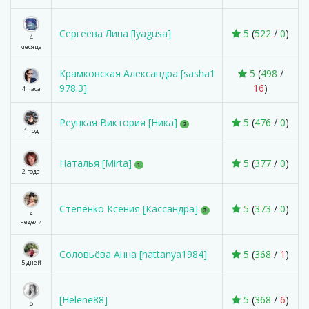
Сергеева Лина [lyagusa]
5
(
522
/
0
)
4
месяца
Крамковская Александра [sasha1
5
(
498
/
978.3]
16
)
4 часа
Реуцкая Виктория [Ника]
5
(
476
/
0
)
2
1 год
Наталья [Mirta]
5
(
377
/
0
)
1
2 года
Степенко Ксения [Кассандра]
5
(
373
/
0
)
3
2
недели
Соловьёва Анна [nattanya1984]
5
(
368
/
1
)
5 дней
[Helene88]
5
(
368
/
6
)
8