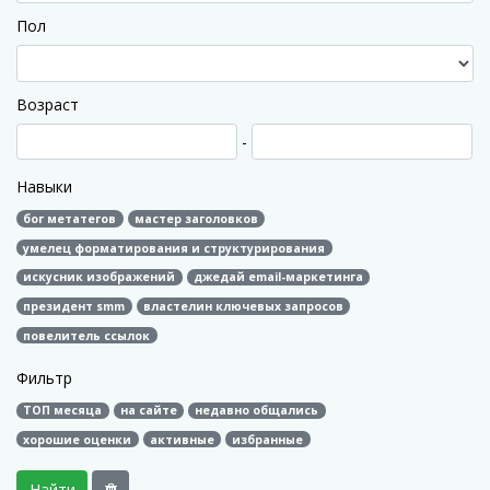
Пол
Возраст
-
Навыки
бог метатегов
мастер заголовков
умелец форматирования и структурирования
искусник изображений
джедай email-маркетинга
президент smm
властелин ключевых запросов
повелитель ссылок
Фильтр
ТОП месяца
на сайте
недавно общались
хорошие оценки
активные
избранные
Найти